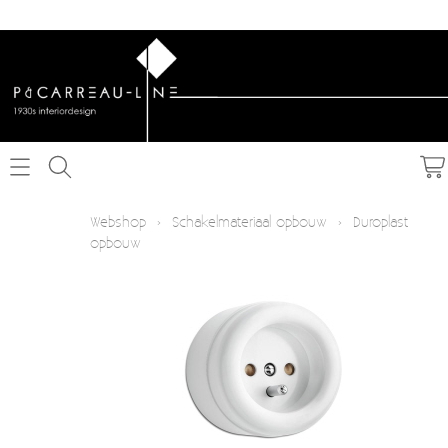
Home
Webshop
›
Schakelmateriaal opbouw
›
Duroplast
opbouw
Webshop
Schakelmateriaal inbouw
Info
Schakelmateriaal opbouw
Contact
Verlichting
Mijn account
Textielkabel