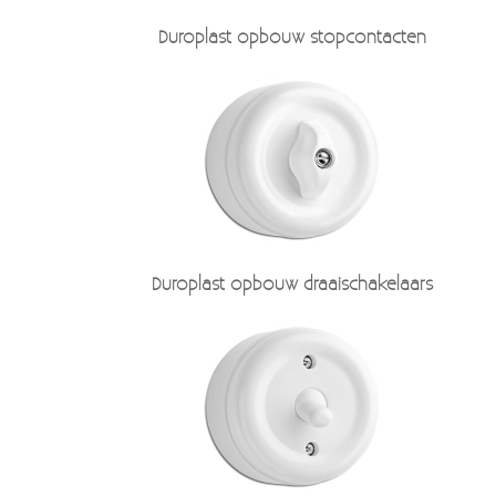
Verzendkosten
Deur- en raambeslag
Duroplast opbouw stopcontacten
Kapstokken & Haken
Blog
Bellen en belknoppen
Meubelgrepen
Voorraadbakjes
Kastinrichting
Duroplast opbouw draaischakelaars
Badkamer
Keuken accessoires
Smeg 50s klein elektro
Afvalemmers
Emaille