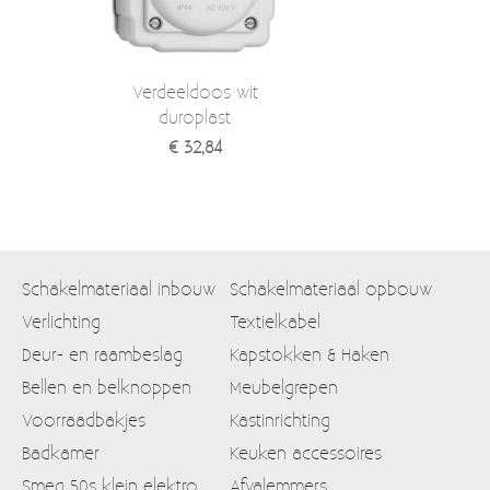
Verdeeldoos wit
duroplast
€ 32,84
Schakelmateriaal inbouw
Schakelmateriaal opbouw
Verlichting
Textielkabel
Deur- en raambeslag
Kapstokken & Haken
Bellen en belknoppen
Meubelgrepen
Voorraadbakjes
Kastinrichting
Badkamer
Keuken accessoires
Smeg 50s klein elektro
Afvalemmers