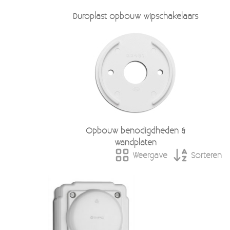
Moccamaster (De beste kop koffie sinds 1968)
Duroplast opbouw wipschakelaars
Vintage
SALE
EINDE REEKSEN
Opbouw benodigdheden &
wandplaten
Weergave
Sorteren