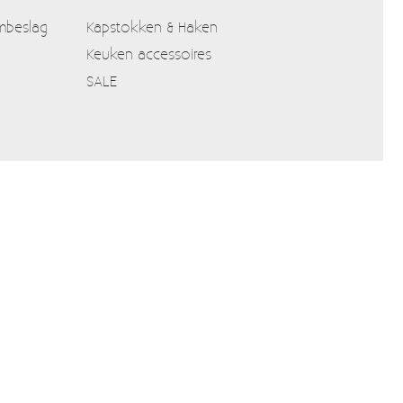
mbeslag
Kapstokken & Haken
Keuken accessoires
SALE
Verzendkosten
Alle prijzen zijn Inclusief 21% BTW
Algemene voorwaarden