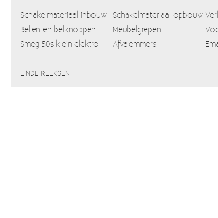
Schakelmateriaal inbouw
Schakelmateriaal opbouw
Ver
Bellen en belknoppen
Meubelgrepen
Voo
Smeg 50s klein elektro
Afvalemmers
Ema
EINDE REEKSEN
Home
Webshop
Info
Blog