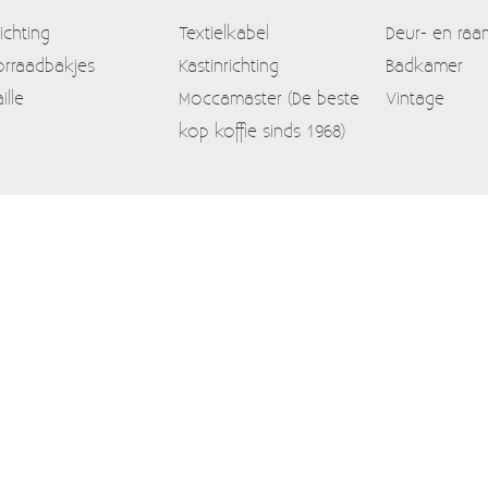
lichting
Textielkabel
Deur- en raa
rraadbakjes
Kastinrichting
Badkamer
ille
Moccamaster (De beste
Vintage
kop koffie sinds 1968)
Contact
Mijn account