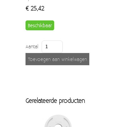
Moccamaster (De beste kop koffie sinds 1968)
€ 25,42
Vintage
Beschikbaar
SALE
EINDE REEKSEN
Aantal
Gerelateerde producten