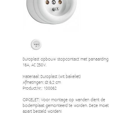
Verzendkosten
Deur- en raambeslag
Kapstokken & Haken
Blog
Bellen en belknoppen
Meubelgrepen
Voorraadbakjes
Kastinrichting
Duroplast opbouw stopcontact met panaarding
16A, AC 250V.
Badkamer
Keuken accessoires
Materiaal: Duroplast (wit bakeliet)
Afmetingen: Ø 6,2 cm
Smeg 50s klein elektro
Product.Nr.: 100062
Afvalemmers
OPGELET: Voor montage op wanden dient de
bodemplaat gemonteerd te worden. Deze moet
Emaille
apart besteld worden!