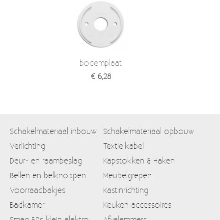
bodemplaat
€ 6,28
Schakelmateriaal inbouw
Schakelmateriaal opbouw
Verlichting
Textielkabel
Deur- en raambeslag
Kapstokken & Haken
Bellen en belknoppen
Meubelgrepen
Voorraadbakjes
Kastinrichting
Badkamer
Keuken accessoires
Smeg 50s klein elektro
Afvalemmers