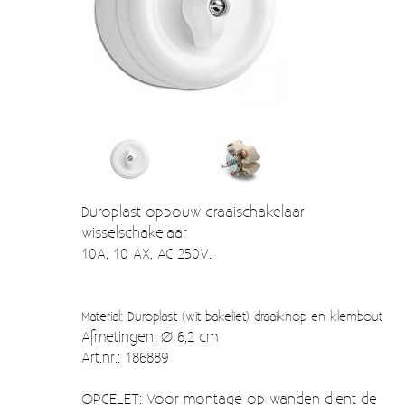
Verzendkosten
Deur- en raambeslag
Kapstokken & Haken
Blog
Bellen en belknoppen
Meubelgrepen
Voorraadbakjes
Kastinrichting
Duroplast opbouw draaischakelaar
wisselschakelaar
Badkamer
10A, 10 AX, AC 250V.
Keuken accessoires
Smeg 50s klein elektro
Material: Duroplast (wit bakeliet) draaiknop en klembout
Afmetingen: Ø 6,2 cm
Afvalemmers
Art.nr.: 186889
Emaille
OPGELET: Voor montage op wanden dient de