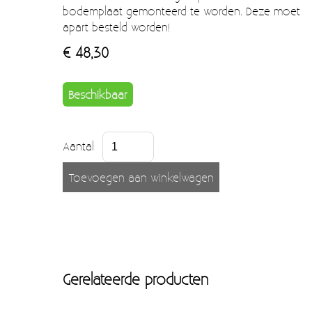
Moccamaster (De beste kop koffie sinds 1968)
bodemplaat gemonteerd te worden. Deze moet
apart besteld worden!
Vintage
€ 48,30
SALE
EINDE REEKSEN
Beschikbaar
Aantal
Gerelateerde producten