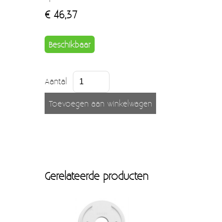
Moccamaster (De beste kop koffie sinds 1968)
€ 46,37
Vintage
Beschikbaar
SALE
EINDE REEKSEN
Aantal
Gerelateerde producten