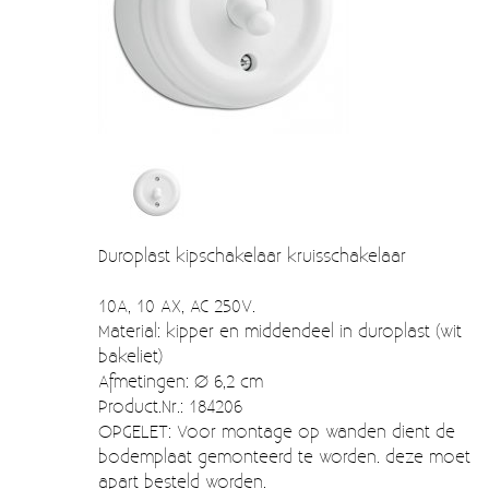
Verzendkosten
Deur- en raambeslag
Kapstokken & Haken
Blog
Bellen en belknoppen
Meubelgrepen
Voorraadbakjes
Kastinrichting
Duroplast kipschakelaar kruisschakelaar
Badkamer
10A, 10 AX, AC 250V.
Keuken accessoires
Material: kipper en middendeel in duroplast (wit
bakeliet)
Smeg 50s klein elektro
Afmetingen: Ø 6,2 cm
Product.Nr.: 184206
Afvalemmers
OPGELET: Voor montage op wanden dient de
bodemplaat gemonteerd te worden. deze moet
Emaille
apart besteld worden.