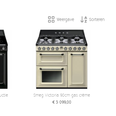
Weergave
Sorteren
uctie
Smeg Victoria 90cm gas crème
€ 3 099,00