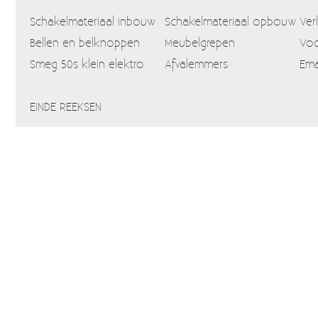
Schakelmateriaal inbouw
Schakelmateriaal opbouw
Ver
Bellen en belknoppen
Meubelgrepen
Voo
Smeg 50s klein elektro
Afvalemmers
Ema
EINDE REEKSEN
Home
Webshop
Info
Blog