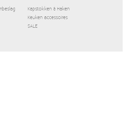
mbeslag
Kapstokken & Haken
Keuken accessoires
SALE
Verzendkosten
Alle prijzen zijn Inclusief 21% BTW
Algemene voorwaarden