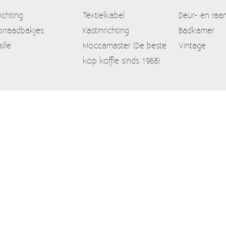
lichting
Textielkabel
Deur- en raa
rraadbakjes
Kastinrichting
Badkamer
ille
Moccamaster (De beste
Vintage
kop koffie sinds 1968)
Contact
Mijn account