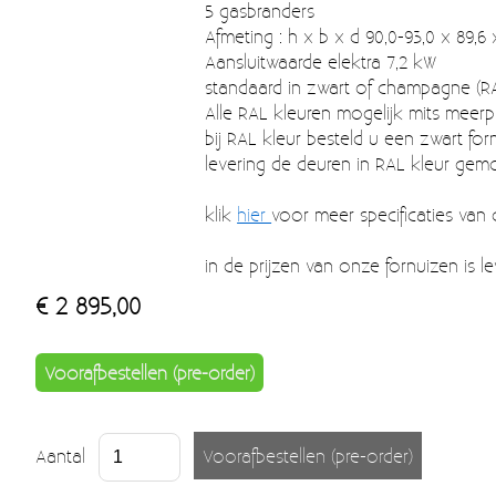
5 gasbranders
Afmeting : h x b x d 90,0-93,0 x 89,6
Aansluitwaarde elektra 7,2 kW
standaard in zwart of champagne (RA
Alle RAL kleuren mogelijk mits meerpri
bij RAL kleur besteld u een zwart for
levering de deuren in RAL kleur gem
klik
hier
voor meer specificaties van 
in de prijzen van onze fornuizen is le
€ 2 895,00
Voorafbestellen (pre-order)
Aantal