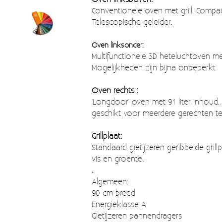
Conventionele oven met grill. Compact,
Telescopische geleider.
Oven linksonder:
Multifunctionele 3D heteluchtoven me
Mogelijkheden zijn bijna onbeperkt
Oven rechts :
'Longdoor' oven met 91 liter inhoud
geschikt voor meerdere gerechten tege
Grillplaat:
Standaard gietijzeren geribbelde gril
vis en groente.
.
Algemeen:
90 cm breed
Energieklasse A
Gietijzeren pannendragers