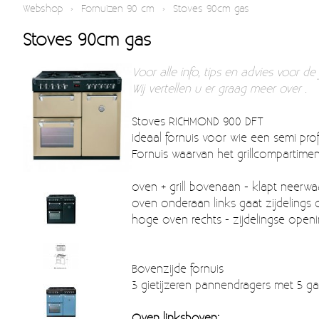
Webshop
›
Fornuizen 90 cm
›
Stoves 90cm gas
Stoves 90cm gas
Voor alle info, tips en advies voor 
Wij vertellen u er graag meer over .
Stoves RICHMOND 900 DFT
ideaal fornuis voor wie een semi pro
Fornuis waarvan het grillcompartime
oven + grill bovenaan - klapt neerwa
oven onderaan links gaat zijdelings 
hoge oven rechts - zijdelingse ope
Bovenzijde fornuis
3 gietijzeren pannendragers met 5 g
Oven linksboven: