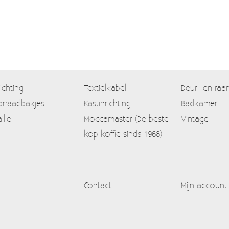
lichting
Textielkabel
Deur- en raa
rraadbakjes
Kastinrichting
Badkamer
ille
Moccamaster (De beste
Vintage
kop koffie sinds 1968)
Contact
Mijn account