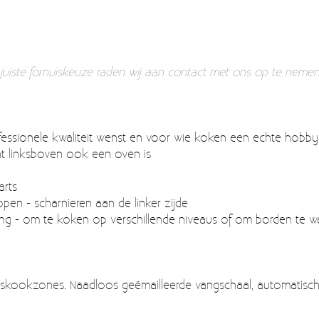
de juiste fornuiskeuze raden wij aan contact met ons op te neme
fessionele kwaliteit wenst en voor wie koken een echte hobby 
nt linksboven ook een oven is
arts
open - scharnieren aan de linker zijde
ning - om te koken op verschillende niveaus of om borden te 
askookzones. Naadloos geëmailleerde vangschaal, automatische