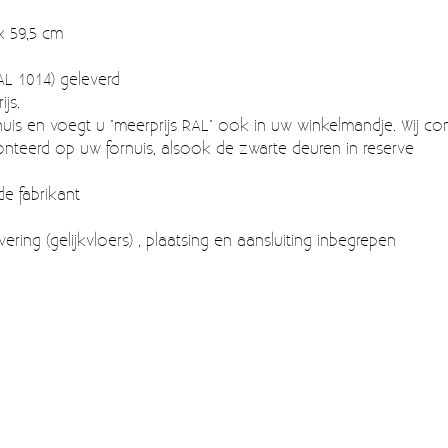
 x 59,5 cm
L 1014) geleverd
js.
nuis en voegt u "meerprijs RAL" ook in uw winkelmandje. Wij cont
onteerd op uw fornuis, alsook de zwarte deuren in reserve
de fabrikant
vering (gelijkvloers) , plaatsing en aansluiting inbegrepen