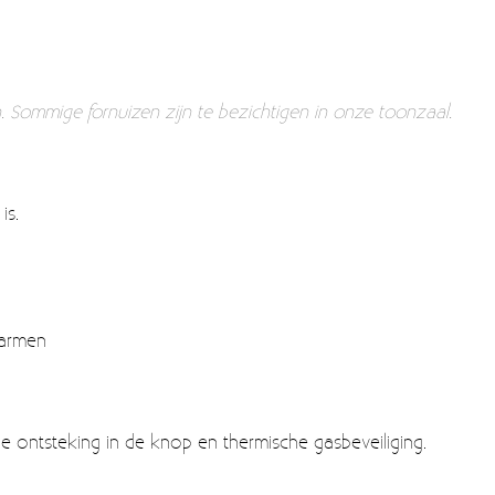
n. Sommige fornuizen zijn te bezichtigen in onze toonzaal.
is.
warmen
 ontsteking in de knop en thermische gasbeveiliging.