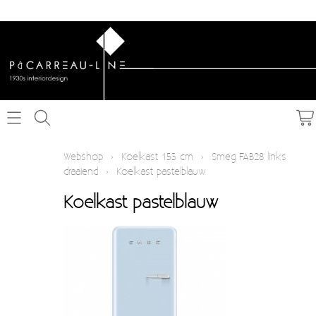
Home
Webshop
›
Koelkast 153 cm
›
Smeg FAB28 links
draaiend
›
Koelkast pastelblauw
Webshop
Koelkast pastelblauw
Schakelmateriaal inbouw
Info
Schakelmateriaal opbouw
Contact
Verlichting
Mijn account
Textielkabel