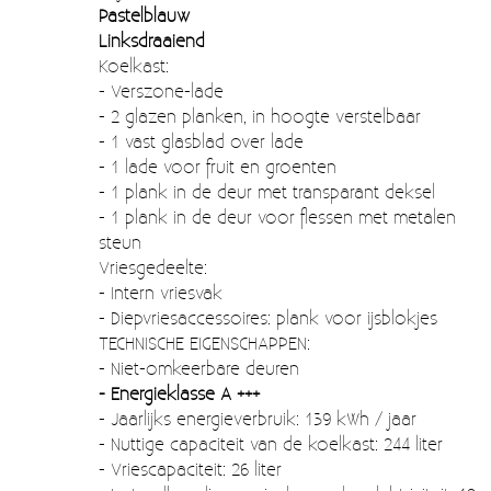
Moccamaster (De beste kop koffie sinds 1968)
Pastelblauw
Linksdraaiend
Vintage
Koelkast:
- Verszone-lade
SALE
- 2 glazen planken, in hoogte verstelbaar
- 1 vast glasblad over lade
EINDE REEKSEN
- 1 lade voor fruit en groenten
- 1 plank in de deur met transparant deksel
- 1 plank in de deur voor flessen met metalen
steun
Vriesgedeelte:
- Intern vriesvak
- Diepvriesaccessoires: plank voor ijsblokjes
TECHNISCHE EIGENSCHAPPEN:
- Niet-omkeerbare deuren
- Energieklasse A +++
- Jaarlijks energieverbruik: 139 kWh / jaar
- Nuttige capaciteit van de koelkast: 244 liter
- Vriescapaciteit: 26 liter