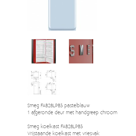
Verzendkosten
Deur- en raambeslag
Kapstokken & Haken
Blog
Bellen en belknoppen
Meubelgrepen
Voorraadbakjes
Kastinrichting
Badkamer
Keuken accessoires
Smeg 50s klein elektro
Smeg FAB28LPB3 pastelblauw
1 afgeronde deur met handgreep chroom
Afvalemmers
Smeg koelkast FAB28LPB3
Emaille
Vrijstaande koelkast met vriesvak