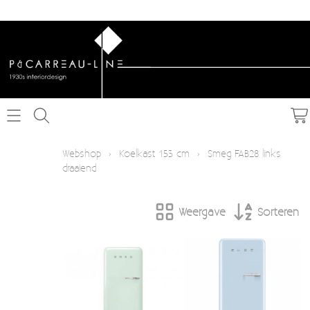
Home
Webshop
›
Koelkast 153 cm
›
Smeg FAB28 links
draaiend
Webshop
Weergave
Sorteren
Schakelmateriaal inbouw
Info
Schakelmateriaal opbouw
Contact
Verlichting
Mijn account
Textielkabel