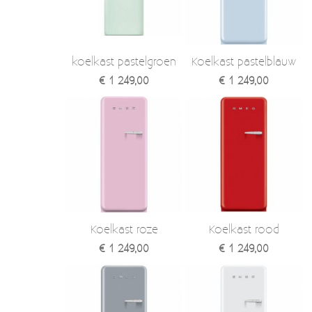
Verzendkosten
Deur- en raambeslag
Kapstokken & Haken
Blog
koelkast pastelgroen
Koelkast pastelblauw
Bellen en belknoppen
€ 1 249,00
€ 1 249,00
Meubelgrepen
Voorraadbakjes
Kastinrichting
Badkamer
Keuken accessoires
Koelkast roze
Koelkast rood
Smeg 50s klein elektro
€ 1 249,00
€ 1 249,00
Afvalemmers
Emaille