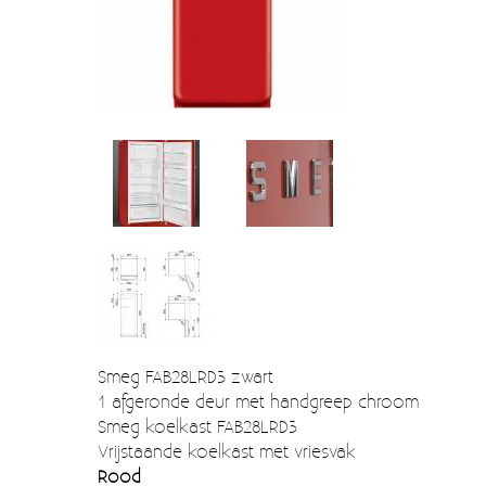
Verzendkosten
Deur- en raambeslag
Kapstokken & Haken
Blog
Bellen en belknoppen
Meubelgrepen
Voorraadbakjes
Kastinrichting
Badkamer
Keuken accessoires
Smeg 50s klein elektro
Smeg FAB28LRD3 zwart
1 afgeronde deur met handgreep chroom
Afvalemmers
Smeg koelkast FAB28LRD3
Vrijstaande koelkast met vriesvak
Emaille
Rood