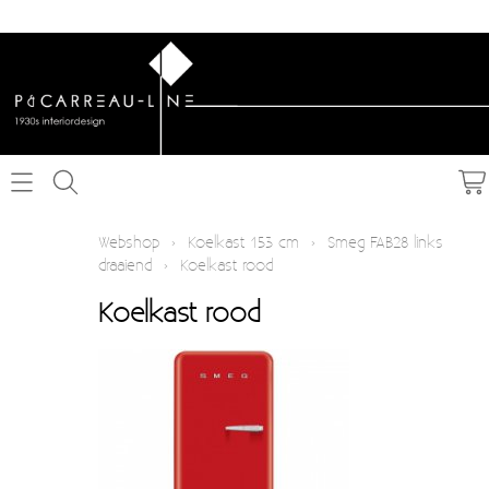
Home
Webshop
›
Koelkast 153 cm
›
Smeg FAB28 links
draaiend
›
Koelkast rood
Webshop
Koelkast rood
Schakelmateriaal inbouw
Info
Schakelmateriaal opbouw
Contact
Verlichting
Mijn account
Textielkabel