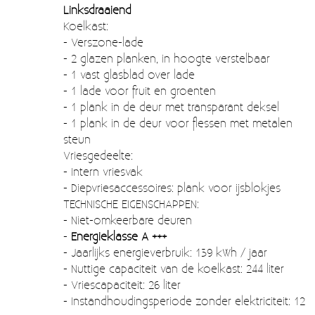
Moccamaster (De beste kop koffie sinds 1968)
Linksdraaiend
Koelkast:
Vintage
- Verszone-lade
- 2 glazen planken, in hoogte verstelbaar
SALE
- 1 vast glasblad over lade
- 1 lade voor fruit en groenten
EINDE REEKSEN
- 1 plank in de deur met transparant deksel
- 1 plank in de deur voor flessen met metalen
steun
Vriesgedeelte:
- Intern vriesvak
- Diepvriesaccessoires: plank voor ijsblokjes
TECHNISCHE EIGENSCHAPPEN:
- Niet-omkeerbare deuren
-
Energieklasse A +++
- Jaarlijks energieverbruik: 139 kWh / jaar
- Nuttige capaciteit van de koelkast: 244 liter
- Vriescapaciteit: 26 liter
- Instandhoudingsperiode zonder elektriciteit: 12